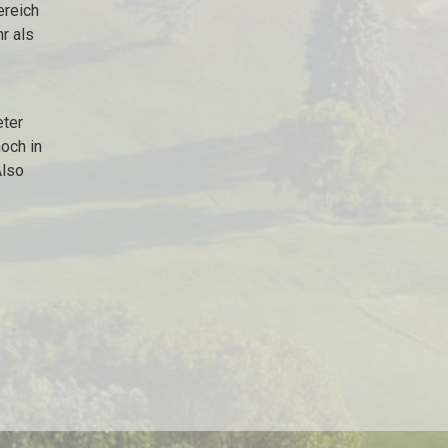
ereich
r als
eter
noch in
Also