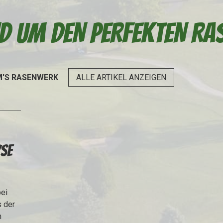
D UM DEN PERFEKTEN RA
MM'S RASENWERK
ALLE ARTIKEL ANZEIGEN
YSE
bei
s der
m