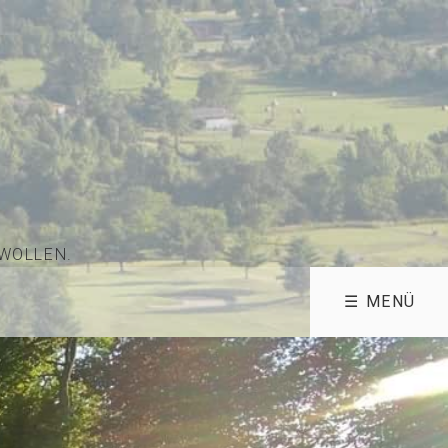
 WOLLEN.
☰ MENÜ